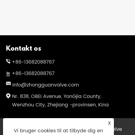
Kontakt os
+86-13682088767
+86-13682088767
info@zhongguanvalve.com
Nr. 838, OBEI Avenue, YonGjia County,
Wenzhou City, Zhejiang -provinsen, Kina
X
Copyright © 2025 Zhejiang Zhongguan Valve
Vi bruger cookies til at tilbyde dig en