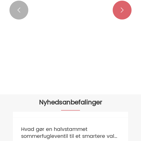


Manuel kugleventil med gevind 1 stk
Se mere >>
Nyhedsanbefalinger