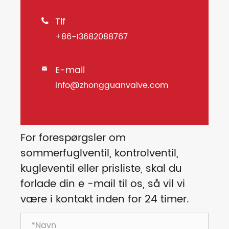
Tlf

+86-13682088767
E-mail

info@zhongguanvalve.com
For forespørgsler om
sommerfuglventil, kontrolventil,
kugleventil eller prisliste, skal du
forlade din e -mail til os, så vil vi
være i kontakt inden for 24 timer.