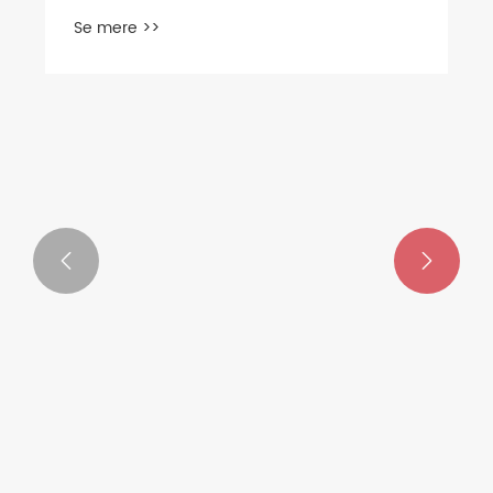


Hvad gør en halvstammet
sommerfugleventil til et smartere valg
til industriel flowkontrol?
Se mere >>