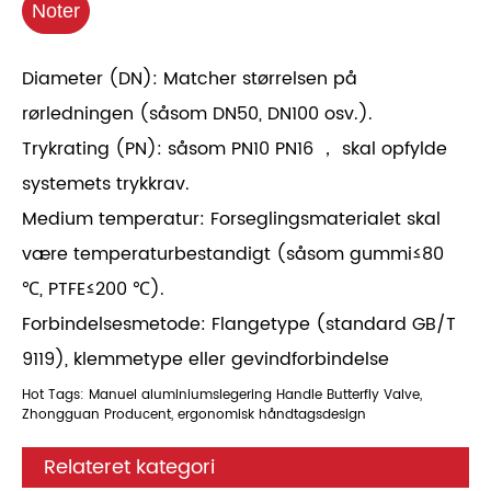
Noter
Diameter (DN): Matcher størrelsen på
rørledningen (såsom DN50, DN100 osv.).
Trykrating (PN): såsom PN10 PN16 ， skal opfylde
systemets trykkrav.
Medium temperatur: Forseglingsmaterialet skal
være temperaturbestandigt (såsom gummi≤80
℃, PTFE≤200 ℃).
Forbindelsesmetode: Flangetype (standard GB/T
9119), klemmetype eller gevindforbindelse
Hot Tags: Manuel aluminiumslegering Handle Butterfly Valve,
Zhongguan Producent, ergonomisk håndtagsdesign
Relateret kategori