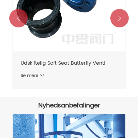


Udskiftelig Soft Seat Butterfly Ventil
Se mere >>
Nyhedsanbefalinger
Ke