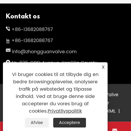
Kontakt os
+86-13682088767
+86-13682088767
info@zhongguanvalve.com
Nr. 838, OBEI Avenue, YonGjia County,
X
Wenzhou City, Zhejiang -provinsen, Kina
Vi bruger cookies til at tilbyde dig en
bedre browsingoplevelse, analysere
trafik på webstedet og tilpasse
Copyright © 2025 Zhejiang Zhongguan Valve
indhold. Ved at bruge denne side
Manufacture Co., Ltd. Alle rettigheder
accepterer du vores brug af
forbeholdes.
Links
|
Sitemap
|
RSS
|
XML
|
cookies.
Privatlivspolitik
Privatlivspolitik
|
Afvise
Acceptere



