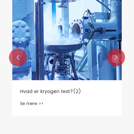
so
Se


Hvad er kryogen test?(2)
Se mere >>