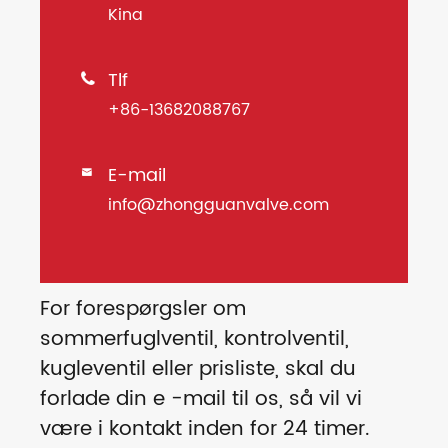
Kina
Tlf

+86-13682088767
E-mail

info@zhongguanvalve.com
For forespørgsler om
sommerfuglventil, kontrolventil,
kugleventil eller prisliste, skal du
forlade din e -mail til os, så vil vi
være i kontakt inden for 24 timer.