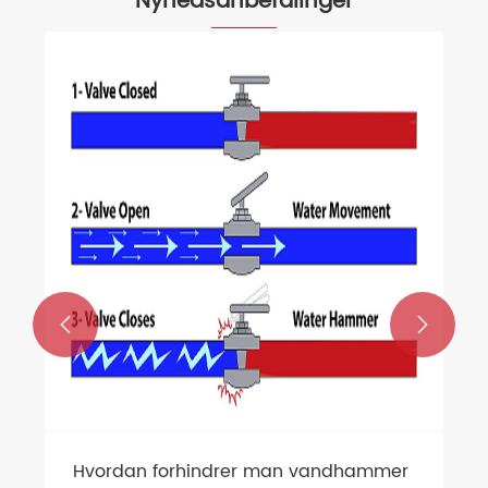
Nyhedsanbefalinger
Hvad er klassificeringerne af
kugleventiler?
Se mere >>

