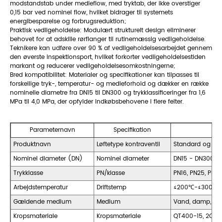
modstandstab under medieflow, med tryktab, der ikke overstiger
0,15 bar ved nominel flow, hvilket bidrager til systemets
energibesparelse og forbrugsreduktion;
Praktisk vedligeholdelse: Modulært strukturelt design eliminerer
behovet for at adskille rørflanger til rutinemæssig vedligeholdelse.
Teknikere kan udføre over 90 % af vedligeholdelsesarbejdet gennem
den øverste inspektionsport, hvilket forkorter vedligeholdelsestiden
markant og reducerer vedligeholdelsesomkostningerne;
Bred kompatibilitet: Materialer og specifikationer kan tilpasses til
forskellige tryk-, temperatur- og medieforhold og dækker en række
nominelle diametre fra DN15 til DN300 og trykklassificeringer fra 1,6
MPa til 4,0 MPa, der opfylder indkøbsbehovene i flere felter.
Parameternavn
Specifikation
Produktnavn
Løftetype kontraventil
Standard og tilp
Nominel diameter (DN)
Nominel diameter
DN15 - DN300 (kan
Trykklasse
PN/klasse
PN16, PN25, PN4
Arbejdstemperatur
Driftstemp
≤200℃-≤300℃ (A
Gældende medium
Medium
Vand, damp, oli
Kropsmateriale
Kropsmateriale
QT400-15, 2Cr13,