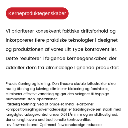
Kerneproduktegenskaber
Vi prioriterer konsekvent faktiske driftsforhold og
inkorporerer flere praktiske teknologier i designet
og produktionen af ​​vores Lift Type kontraventiler.
Dette resulterer i følgende kerneegenskaber, der
adskiller dem fra almindelige lignende produkter:
Præcis åbning og lukning: Den lineære aksiale løftestruktur sikrer
hurtig åbning og lukning, eliminerer blokering og forsinkelse,
eliminerer effektivt vandslag og gør den velegnet til hyppige
pumpestart-stop-operationer;
Pålidelig tætning: Ved at bruge et metal-elastomer-
kompositforseglingsoverfladedesign er tætningsydelsen stabil, med
langsigtet lækagekontrol under 0,01 L/min·m og en slidhastighed,
der er langt lavere end traditionelle kontraventiler;
Lav flowmodstand: Optimeret flowkanaldesign reducerer