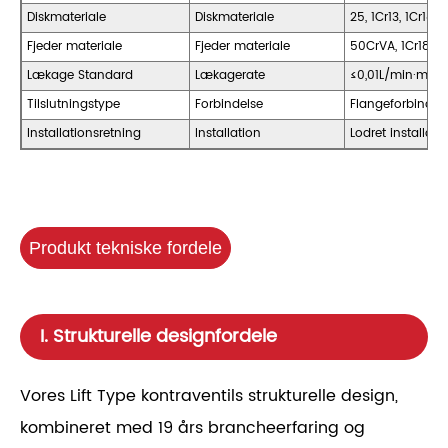
Diskmateriale
Diskmateriale
25, 1Cr13, 1Cr18Ni
Fjeder materiale
Fjeder materiale
50CrVA, 1Cr18Ni9
Lækage Standard
Lækagerate
≤0,01L/min·m
Tilslutningstype
Forbindelse
Flangeforbindels
Installationsretning
Installation
Lodret installati
Produkt tekniske fordele
I. Strukturelle designfordele
Vores Lift Type kontraventils strukturelle design,
kombineret med 19 års brancheerfaring og