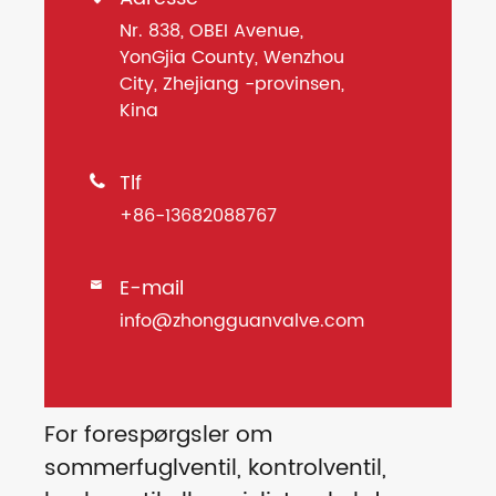
Nr. 838, OBEI Avenue,
YonGjia County, Wenzhou
City, Zhejiang -provinsen,
Kina
Tlf

+86-13682088767
E-mail

info@zhongguanvalve.com
For forespørgsler om
sommerfuglventil, kontrolventil,