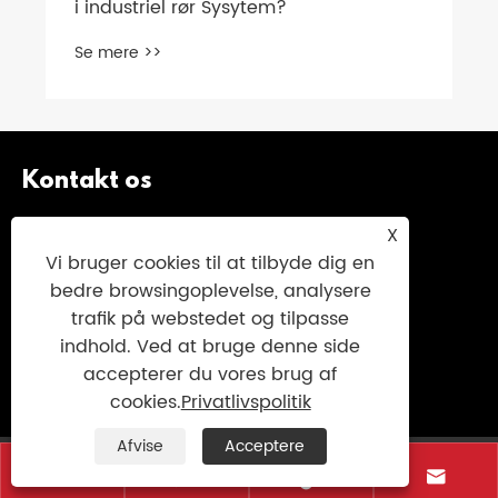
Kontakt os
+86-13682088767
X
Vi bruger cookies til at tilbyde dig en
+86-13682088767
bedre browsingoplevelse, analysere
info@zhongguanvalve.com
trafik på webstedet og tilpasse
indhold. Ved at bruge denne side
Nr. 838, OBEI Avenue, YonGjia County,
accepterer du vores brug af
Wenzhou City, Zhejiang -provinsen, Kina
cookies.
Privatlivspolitik
Afvise
Acceptere
Copyright © 2025 Zhejiang Zhongguan Valve



