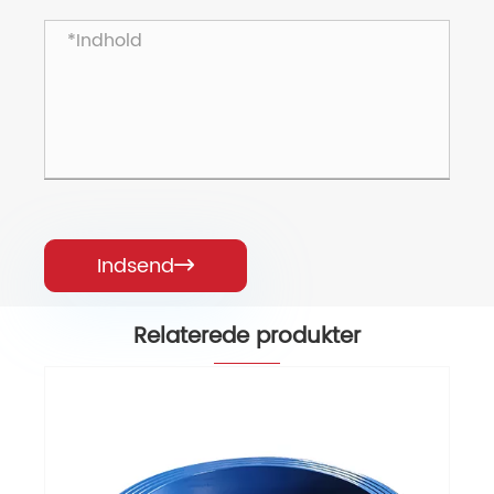
Indsend

Relaterede produkter
Enkeltskive kontraventil
Se mere >>